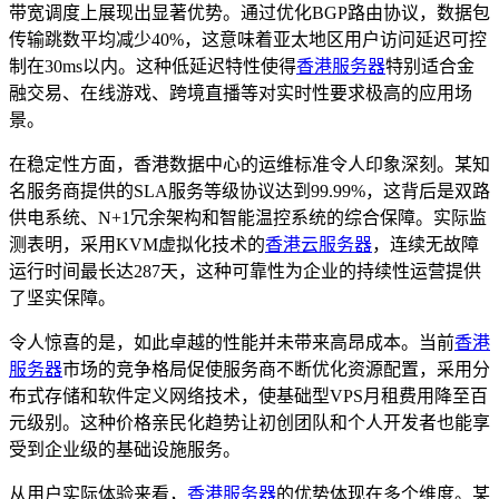
带宽调度上展现出显著优势。通过优化BGP路由协议，数据包
传输跳数平均减少40%，这意味着亚太地区用户访问延迟可控
制在30ms以内。这种低延迟特性使得
香港服务器
特别适合金
融交易、在线游戏、跨境直播等对实时性要求极高的应用场
景。
在稳定性方面，香港数据中心的运维标准令人印象深刻。某知
名服务商提供的SLA服务等级协议达到99.99%，这背后是双路
供电系统、N+1冗余架构和智能温控系统的综合保障。实际监
测表明，采用KVM虚拟化技术的
香港云服务器
，连续无故障
运行时间最长达287天，这种可靠性为企业的持续性运营提供
了坚实保障。
令人惊喜的是，如此卓越的性能并未带来高昂成本。当前
香港
服务器
市场的竞争格局促使服务商不断优化资源配置，采用分
布式存储和软件定义网络技术，使基础型VPS月租费用降至百
元级别。这种价格亲民化趋势让初创团队和个人开发者也能享
受到企业级的基础设施服务。
从用户实际体验来看，
香港服务器
的优势体现在多个维度。某