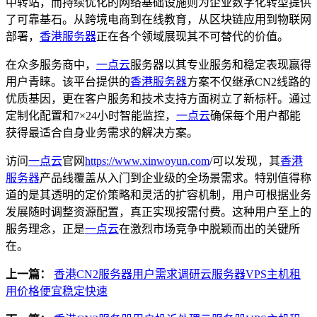
中转站，而持续优化的网络基础设施则为企业数字化转型提供
了可靠基石。从跨境电商到在线教育，从区块链应用到物联网
部署，
香港服务器
正在各个领域展现其不可替代的价值。
在众多服务商中，
一点云
服务器以其专业服务和稳定表现赢得
用户青睐。该平台提供的
香港服务器
方案不仅继承CN2线路的
优质基因，更在客户服务和技术支持方面树立了新标杆。通过
定制化配置和7×24小时智能监控，
一点云
确保每个用户都能
获得最适合自身业务需求的解决方案。
访问
一点云
官网
https://www.xinwoyun.com
/可以发现，其
香港
服务器
产品线覆盖从入门到企业级的全场景需求。特别值得称
道的是其透明的定价策略和灵活的扩容机制，用户可根据业务
发展随时调整资源配置，真正实现按需付费。这种用户至上的
服务理念，正是
一点云
在激烈市场竞争中脱颖而出的关键所
在。
上一篇：
香港CN2服务器用户需求调研云服务器VPS主机租
用价格便宜稳定快速