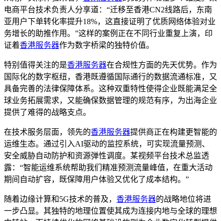
电商平台技术负责人分享道：“迁移至香港CN2线路后，东南
亚用户下单转化率提升18%，这直接证明了优质网络体验对业
务增长的助推作用。”这样的案例正在不同行业重复上演，印
证着
香港服务器
作为数字桥梁的独特价值。
特别值得关注的是
香港服务器
在合规性方面的先天优势。作为
国际化的数字枢纽，香港既遵循国际通行的数据流通标准，又
具备完善的法律保障体系。这种双重特性使得企业既能满足全
球业务拓展需求，又能确保数据管理的规范有序，为出海企业
提供了难得的战略支点。
在技术服务层面，领先的
香港服务器
提供商正在构建更智能的
运维生态。通过引入AI驱动的监控系统，可实现流量预测、
安全威胁自动防护和资源弹性调度。某视频平台技术总监透
露：“智能运维系统帮助我们精准预测流量峰值，在重大活动
期间自动扩容，既保障用户体验又优化了成本结构。”
随着边缘计算和5G技术的普及，
香港服务器
的战略地位将进
一步凸显。其独特的地理位置使其成为连接内地与全球的理想